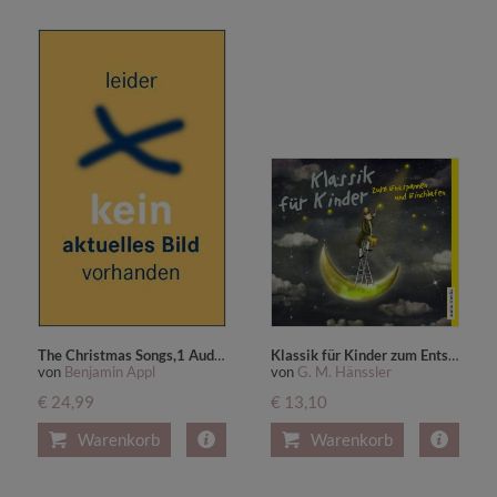
The Christmas Songs,1 Audio-CD
Klassik für Kinder zum Entspannen und Einschlafen,2 Audio-CDs
von
Benjamin Appl
von
G. M. Hänssler
€ 24,99
€ 13,10
Warenkorb
Warenkorb