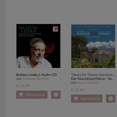
Brahms Lieder,1 Audio-CD
Thema für Thema: Kurzkommentar hören, Musik genießen, Bescheid wissen
von
Johannes Brahms
Der Klassik(ver)führer - Sonderband Wagner: Parsifal
von
Sven Friedrich
€ 18,99
€ 25,60
Warenkorb
Warenkorb