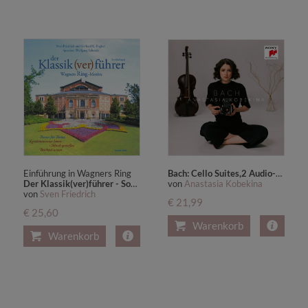
Einführung in Wagners Ring
Bach: Cello Suites,2 Audio-CD
Der Klassik(ver)führer - Sonderband Wagners Ring-Motive
von
Anastasia Kobekina
von
Sven Friedrich
€ 21,99
€ 25,60
Warenkorb
Warenkorb