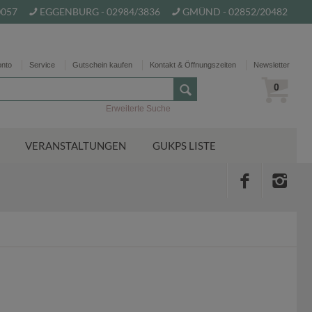
0057
EGGENBURG - 02984/3836
GMÜND - 02852/20482
onto
Service
Gutschein kaufen
Kontakt & Öffnungszeiten
Newsletter
0
Erweiterte Suche
VERANSTALTUNGEN
GUKPS LISTE