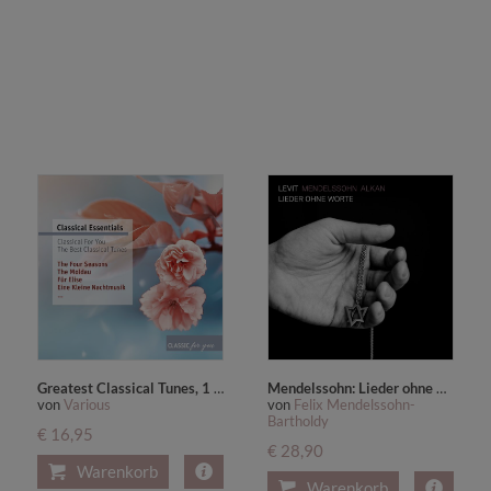
Greatest Classical Tunes, 1 Audio-CD,1 Audio-CD
Mendelssohn: Lieder ohne Worte,1 Audio-CD
von
Various
von
Felix Mendelssohn-
Bartholdy
€ 16,95
€ 28,90
Warenkorb
Warenkorb