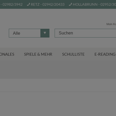
- 02982/3942
RETZ - 02942/20433
HOLLABRUNN - 02952/3
Mein K
Alle
ONALES
SPIELE & MEHR
SCHULLISTE
E-READING