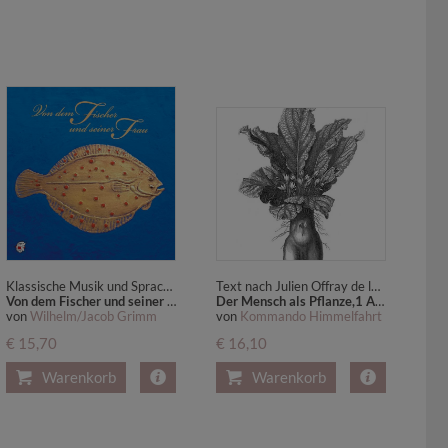
Klassische Musik und Sprache erzählen
Text nach Julien Offray de la Mettrie; Komposition von Jan Dvorák
Von dem Fischer und seiner Frau
Der Mensch als Pflanze,1 Audio-CD
von
Wilhelm/Jacob Grimm
von
Kommando Himmelfahrt
€ 15,70
€ 16,10
Warenkorb
Warenkorb