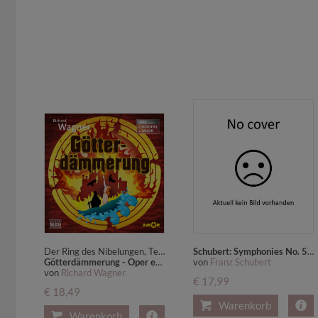
Der Ring des Nibelungen, Teil IV, Lesung
Schubert: Symphonies No. 5 & No. 6,1 Audio-CD
Götterdämmerung - Oper erzählt als Hörspiel mit Musik
von
Franz Schubert
von
Richard Wagner
€ 17,99
€ 18,49
Warenkorb
Warenkorb