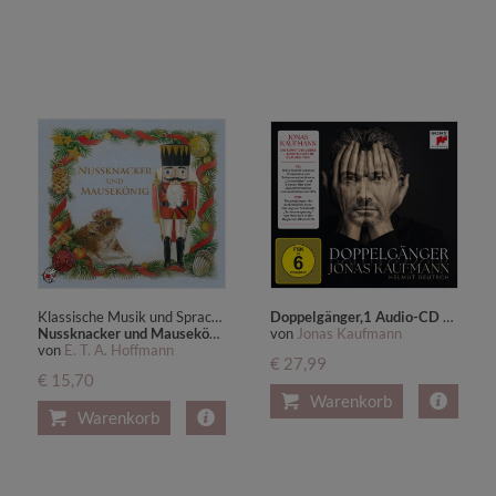
Klassische Musik und Sprache erzählen.
Doppelgänger,1 Audio-CD + 1 DVD
Nussknacker und Mausekönig
von
Jonas Kaufmann
von
E. T. A. Hoffmann
€ 27,99
€ 15,70
Warenkorb
Warenkorb