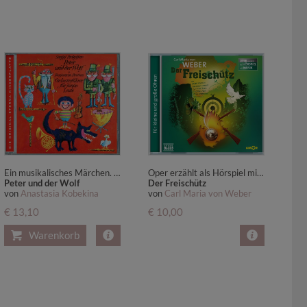
Ein musikalisches Märchen. Ein Orchesterführer für Kinder von Sergej Prokofjew
Oper erzählt als Hörspiel mit Musik
Peter und der Wolf
Der Freischütz
von
Anastasia Kobekina
von
Carl Maria von Weber
€ 13,10
€ 10,00
Warenkorb