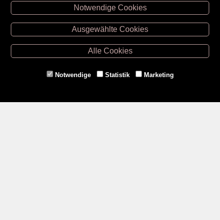
Notwendige Cookies
Unsere Öffnungszeiten
Ausgewählte Cookies
Retz -
02942/20433
Hollabrunn -
02952/30057
Alle Cookies
Eggenburg -
02984/3836
Horn -
02982/3942
Notwendige
Statistik
Marketing
Gmünd -
02852/20482
Zahlungsmethoden
Social Media