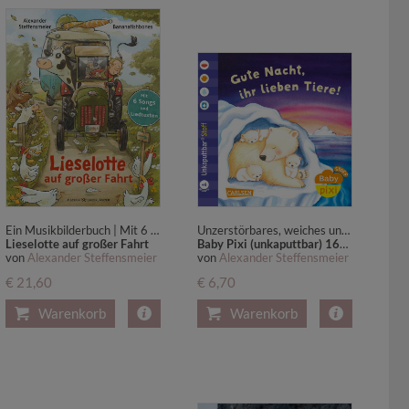
Ein Musikbilderbuch | Mit 6 Songs und Liedtexten im Buch - Bilderbuch für Kinder ab 4
Unzerstörbares, weiches und waschbares Stoffbuch für Babys ab 6 Monaten - auch zum Baden
Lieselotte auf großer Fahrt
Baby Pixi (unkaputtbar) 165: Baby Pixi Stoff: Gute Nacht, ihr lieben Tiere!
von
Alexander Steffensmeier
von
Alexander Steffensmeier
€ 21,60
€ 6,70
Warenkorb
Warenkorb