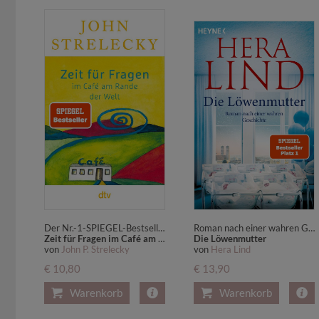
Der Nr.-1-SPIEGEL-Bestseller | 46 Lebensfragen seiner Leser*innen, 46 inspirierende und sehr persönliche Antworten des Autors
Roman nach einer wahren Geschichte - Der SPIEGEL-Nr.1-Bestseller! Hera Lind schreibt über die wahre, schicksalhafte und außergewöhnliche Geschichte einer Fünflingsmutter
Zeit für Fragen im Café am Rande der Welt
Die Löwenmutter
von
John P. Strelecky
von
Hera Lind
€ 10,80
€ 13,90
Warenkorb
Warenkorb