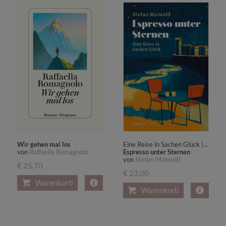
Wir gehen mal los
Eine Reise in Sachen Glück | Dolce Vita zum Lesen: Der Sommer-Bestseller für alle, die von italienischem Lebensgefühl träumen
von
Raffaella Romagnolo
Espresso unter Sternen
von
Stefan Maiwald
€ 25,70
€ 23,00
Warenkorb
Warenkorb