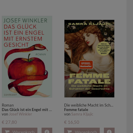
Roman
Die weibliche Macht im Schatten der Geschichte | Warum fast alles falsch ist, was du über Mätressen und Königinnen zu wissen glaubst
Das Glück ist ein Engel mit ernstem Gesicht
Femme fatale
von
Josef Winkler
von
Samra Kljajic
€ 27,80
€ 16,50
Warenkorb
Warenkorb