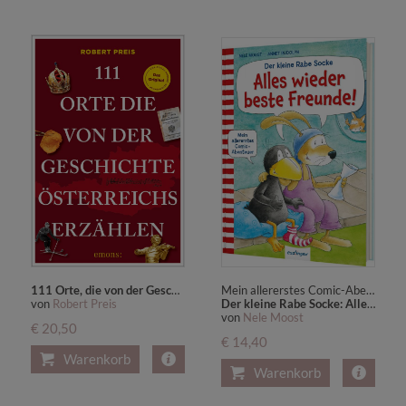
111 Orte, die von der Geschichte Österreichs erzählen
Mein allererstes Comic-Abenteuer | Comic-Vorlesebuch ab 5 Jahren, perfekt als Start ins Lesenlernen
von
Robert Preis
Der kleine Rabe Socke: Alles wieder beste Freunde!
von
Nele Moost
€ 20,50
€ 14,40
Warenkorb
Warenkorb