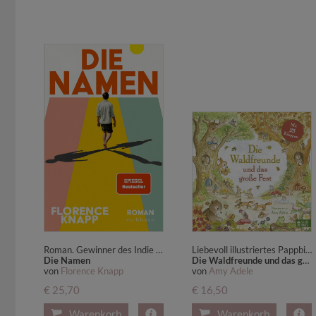
Roman. Gewinner des Indie Book Award 2026 - empfohlen und ausgezeichnet vom unabhängigen Buchhandel Großbritanniens
Liebevoll illustriertes Pappbilderbuch über Waldtiere im Herbst und Winter mit Klappen, Suchaufgaben und ersten Sachinfos - ideal für Kinder ab 3
Die Namen
Die Waldfreunde und das große Fest
von
Florence Knapp
von
Amy Adele
€ 25,70
€ 16,50
Warenkorb
Warenkorb