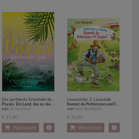
Der perfideste Schwindel des 19. Jahrhunderts: der legendäre Poyais-Betrug erstmals in einem packenden Roman erzählt
Lesestarter. 2. Lesestufe
Poyais. Ein Land, das es nie gab
Kennst du Pettersson und Findus? Zwei Abenteuer in einem Band
von
Uli Aechtner
von
Sven Nordqvist
€ 21,60
€ 10,80
Warenkorb
Warenkorb