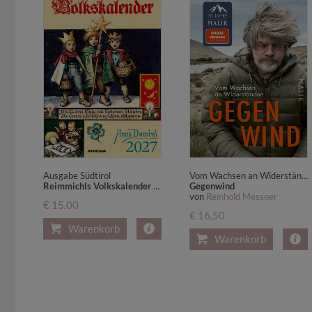
Ausgabe Südtirol
Vom Wachsen an Widerständen | Reinhold Messners persönlichstes Buch: zum 80. Geburtstag sein neues großes autobiografisches Buch
Reimmichls Volkskalender 2027
Gegenwind
von
Reinhold Messner
€ 15,00
€ 16,50
Warenkorb
Warenkorb