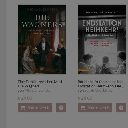
Eine Familie zwischen Musik und Macht. Von Richard Wagners berühmten Opern, familiärer Loyalität und Egoismus, Genie und Größenwahn: Biografie einer Familie, die Musikgeschichte schrieb
Rückkehr, Aufbruch und Identitätssuche in der Nachkriegszeit
Die Wagners
Endstation Heimkehr? Die Südtiroler Rückoption
von
Michael Lemster
von
Sarah Oberbichler
€ 29,00
€ 28,00
Warenkorb
Warenkorb