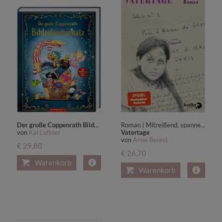
Der große Coppenrath Bilderbuchschatz
Roman | Mitreißend, spannend und berührend: Der neue Roman der Autorin von »Die Postkarte«
von
Kai Lüftner
Vatertage
von
Anne Berest
€ 29,80
€ 26,70
Warenkorb
Warenkorb