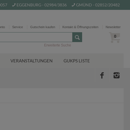
0057
EGGENBURG - 02984/3836
GMÜND - 02852/20482
onto
Service
Gutschein kaufen
Kontakt & Öffnungszeiten
Newsletter
0
Erweiterte Suche
VERANSTALTUNGEN
GUKPS LISTE