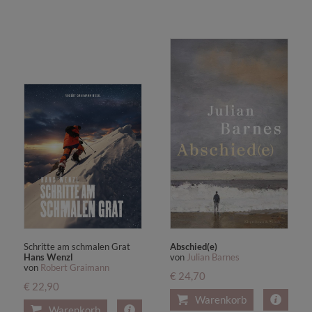
Schritte am schmalen Grat
Abschied(e)
Hans Wenzl
von
Julian Barnes
von
Robert Graimann
€ 24,70
€ 22,90
Warenkorb
Warenkorb