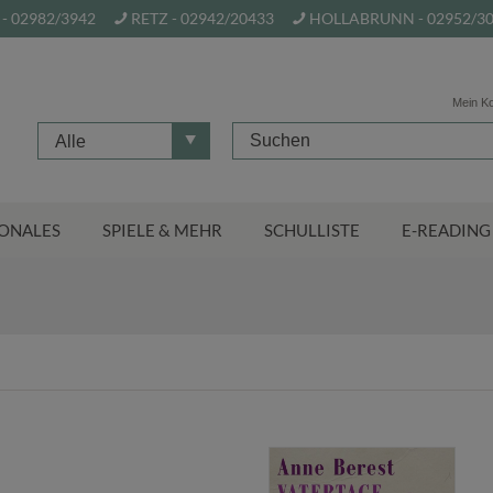
- 02982/3942
RETZ - 02942/20433
HOLLABRUNN - 02952/3
Mein K
Alle
ONALES
SPIELE & MEHR
SCHULLISTE
E-READING