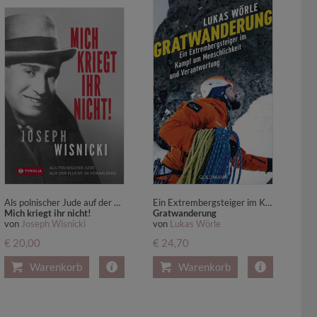
Als polnischer Jude auf der Flucht in Vorarlberg
Ein Extrembergsteiger im Kampf um Menschlichkeit und Verantwortung
Mich kriegt ihr nicht!
Gratwanderung
von
Joseph Wisnicki
von
Lukas Wörle
€ 20,00
€ 24,70
Warenkorb
Warenkorb