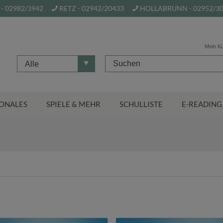
- 02982/3942
RETZ - 02942/20433
HOLLABRUNN - 02952/3
Mein K
Alle
ONALES
SPIELE & MEHR
SCHULLISTE
E-READING