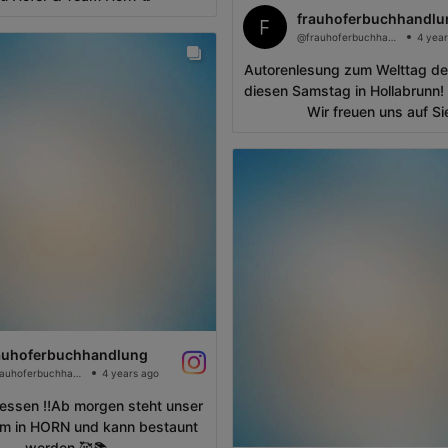
frauhoferbuchhandlu
@frauhoferbuchhandlung
4 year
Autorenlesung zum Welttag de
diesen Samstag in Hollabrunn! Ei
Wir freuen uns auf Si
auhoferbuchhandlung
@frauhoferbuchhandlung
4 years ago
gessen ‼️Ab morgen steht unser
rm in HORN und kann bestaunt
werden 🥰📚