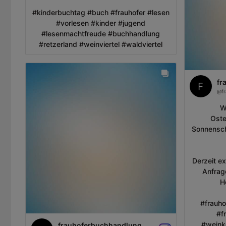
#kinderbuchtag #buch #frauhofer #lesen
#vorlesen #kinder #jugend
#lesenmachtfreude #buchhandlung
#retzerland #weinviertel #waldviertel
fr
W
Oste
Sonnensch
Derzeit ex
Anfrag
H
#frauho
#f
#weinke
frauhoferbuchhandlung