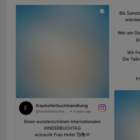
Bis Samst
wieviel
Wer am Ge
g
Wir fr
Die Teil
F
frauhoferbuchhandlung
@frauhoferbuchhandlung
4 years ago
Einen wunderschönen internationalen
KINDERBUCHTAG
wünscht Frau Hofer 🥰📚🌸