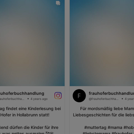
auhoferbuchhandlung
frauhoferbuchhandlu
@frauhoferbuchhandlung
4 years ago
@frauhoferbuchhandlung
4 year
g findet eine Kinderlesung bei
Für mordsmäßig liebe Mam
Hofer in Hollabrunn statt!
Liebesgeschichten für die liebs
end dürfen die Kinder für ihre
#muttertag #mama #hobd
was nettes ausmalen 🥰🌸
#liebstemama #frauhofer 