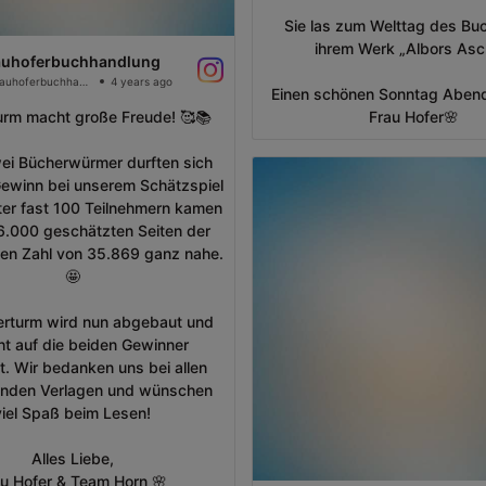
Sie las zum Welttag des Bu
ihrem Werk „Albors Asc
auhoferbuchhandlung
@frauhoferbuchhandlung
4 years ago
Einen schönen Sonntag Aben
urm macht große Freude! 🥰📚
Frau Hofer🌸
wei Bücherwürmer durften sich
ewinn bei unserem Schätzspiel
ter fast 100 Teilnehmern kamen
36.000 geschätzten Seiten der
hen Zahl von 35.869 ganz nahe.
🤩
erturm wird nun abgebaut und
ht auf die beiden Gewinner
lt. Wir bedanken uns bei allen
enden Verlagen und wünschen
viel Spaß beim Lesen!
Alles Liebe,
u Hofer & Team Horn 🌸