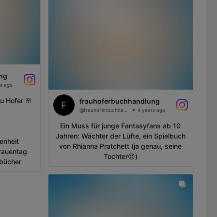
ng
s ago
u Hofer 🌸
frauhoferbuchhandlung
@frauhoferbuchhandlung
4 years ago
Ein Muss für junge Fantasyfans ab 10
Jahren: Wächter der Lüfte, ein Spielbuch
enheit
von Rhianna Pratchett (ja genau, seine
frauentag
Tochter😍)
bücher