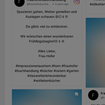
#etikette
@frauhoferbuchhandlung
4 years ago
Spazieren gehen, Wetter genießen und
Auslagen schauen.🤩😊🌷🌸
Da gibts viel zu entdecken.
Wir wünschen einen wunderbaren
Frühlingsbeginn!🌸🌷☀️
Alles Liebe,
Frau Hofer
#impressionenaushorn #horn #frauhofer
#buchhandlung #bücher #ostern #garten
#daswetteristwunderbar
#wirliebenbücher
fr