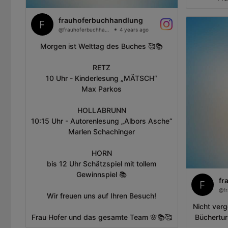
frauhoferbuchhandlung
@frauhoferbuchhandlung
4 years ago
Morgen ist Welttag des Buches 🥰📚
RETZ
10 Uhr - Kinderlesung „MÄTSCH“
Max Parkos
HOLLABRUNN
10:15 Uhr - Autorenlesung „Albors Asche“
Marlen Schachinger
HORN
bis 12 Uhr Schätzspiel mit tollem
Gewinnspiel 📚
fr
Wir freuen uns auf Ihren Besuch!
Nicht ver
Frau Hofer und das gesamte Team 🌸📚🥰
Büchertu