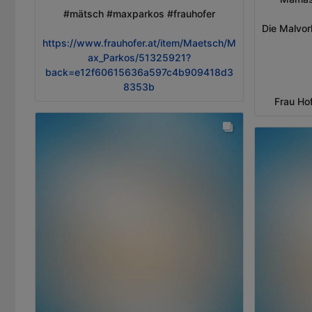
#mätsch #maxparkos #frauhofer
Die Malvor
https://www.frauhofer.at/item/Maetsch/M
ax_Parkos/51325921?
back=e12f60615636a597c4b909418d3
8353b
Frau Ho