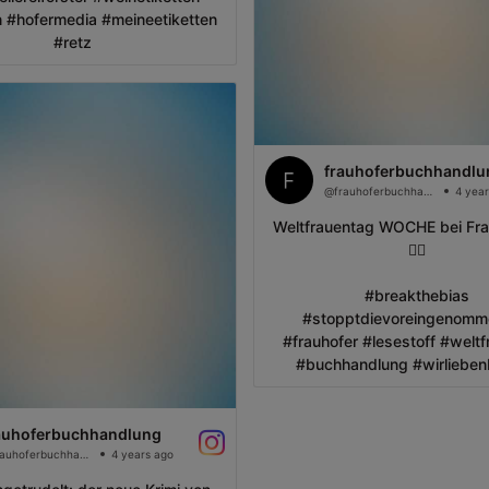
n #hofermedia #meineetiketten
#retz
frauhoferbuchhandlu
@frauhoferbuchhandlung
4 year
Weltfrauentag WOCHE bei Fra
🦸‍♀️
#breakthebias
#stopptdievoreingenomm
#frauhofer #lesestoff #welt
#buchhandlung #wirlieben
auhoferbuchhandlung
@frauhoferbuchhandlung
4 years ago