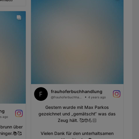
frauhoferbuchhandlung
@frauhoferbuchhandlung
4 years ago
Gestern wurde mit Max Parkos
ng
gezeichnet und „gemätscht“ was das
s ago
Zeug hält. 🥰😎💪🏻
abrunn über
inger.📚🥰
Vielen Dank für den unterhaltsamen