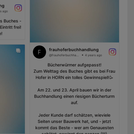
ng
s ago
s Buches -
ntritt frei!
e!
frauhoferbuchhandlung
@frauhoferbuchhandlung
4 years ago
Bücherwürmer aufgepasst!
Zum Welttag des Buches gibt es bei Frau
Hofer in HORN ein tolles Gewinnspiel!🥳
Am 22. und 23. April bauen wir in der
Buchhandlung einen riesigen Bücherturm
auf.
Jeder Kunde darf schätzen, wieviele
Seiten unser Bauwerk hat, und - jetzt
kommt das Beste - wer am Genauesten
schätzt, gewinnt den ganzen (!!!)