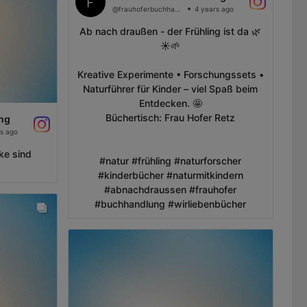
@frauhoferbuchhandlung
4 years ago
Ab nach draußen - der Frühling ist da 🌿
☀️🌱
Kreative Experimente • Forschungssets •
Naturführer für Kinder – viel Spaß beim
Entdecken. 🤩
Büchertisch: Frau Hofer Retz
ng
s ago
ke sind
#natur #frühling #naturforscher
#kinderbücher #naturmitkindern
#abnachdraussen #frauhofer
#buchhandlung #wirliebenbücher