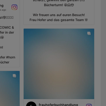
Bücherturm! 🤩🤗😍
ng
s ago
Wir freuen uns auf euren Besuch!
‍♂️🦸‍♀️
Frau Hofer und das gesamte Team 🌸
g COMIC &
er in der
🤩
n!
ofer #horn
bücher
frauhoferbuchhandlung