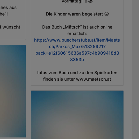
Vormittag! ☺️📚
ches aus
he“!
Die Kinder waren begeistert 🤩
d wünscht
Das Buch „Mätsch“ ist auch online
https://www.buecherstube.at/item/Maets
ch/Parkos_Max/51325921?
back=e12f60615636a597c4b909418d3
8353b
Infos zum Buch und zu den Spielkarten
finden sie unter www.maetsch.at