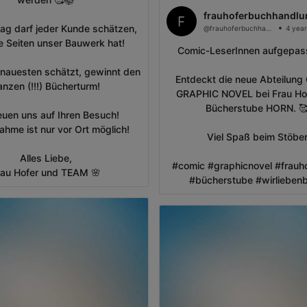
frauhoferbuchhandlu
ag darf jeder Kunde schätzen,
@frauhoferbuchhandlung
4 year
e Seiten unser Bauwerk hat!
Comic-LeserInnen aufgepasst🤓
nauesten schätzt, gewinnt den
Entdeckt die neue Abteilun
anzen (!!!) Bücherturm!
GRAPHIC NOVEL bei Frau Hof
Bücherstube HORN. 
euen uns auf Ihren Besuch!
nahme ist nur vor Ort möglich!
Viel Spaß beim Stöber
Alles Liebe,
#comic #graphicnovel #frauh
rau Hofer und TEAM 🌸
#bücherstube #wirlieben