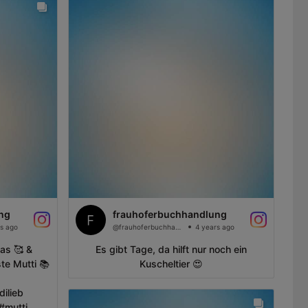
ng
frauhoferbuchhandlung
s ago
@frauhoferbuchhandlung
4 years ago
as 🥰 &
Es gibt Tage, da hilft nur noch ein
te Mutti 📚
Kuscheltier 😍
ilieb
#mutti