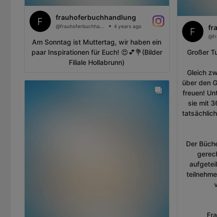
frauhoferbuchhandlung
@frauhoferbuchhandlung
4 years ago
fr
Am Sonntag ist Muttertag, wir haben ein
paar Inspirationen für Euch! 😍💕💐(Bilder
Großer T
Filiale Hollabrunn)
Gleich z
über den G
freuen! Un
sie mit 
tatsächlic
Der Büch
gerec
aufgetei
teilnehm
Fra