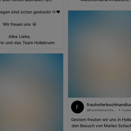
lagen sind schon gedruckt 🫶❤️
Wir freuen uns 🤩
Alles Liebe,
fer und das Team Hollabrunn
frauhoferbuchhandlu
@frauhoferbuchhandlung
4 year
Gestern freuten wir uns in Holl
den Besuch von Marlen Schach