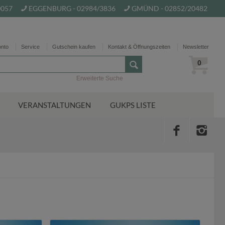
0057
EGGENBURG - 02984/3836
GMÜND - 02852/20482
onto
Service
Gutschein kaufen
Kontakt & Öffnungszeiten
Newsletter
0
Erweiterte Suche
VERANSTALTUNGEN
GUKPS LISTE