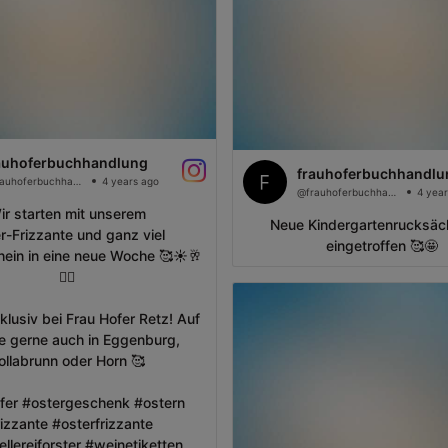
auhoferbuchhandlung
frauhoferbuchhandlu
@frauhoferbuchhandlung
4 years ago
@frauhoferbuchhandlung
4 year
ir starten mit unserem
Neue Kindergartenrucksäc
r-Frizzante und ganz viel
eingetroffen 🥰🤩
ein in eine neue Woche 🥰☀️🥂
✌🏻
klusiv bei Frau Hofer Retz! Auf
e gerne auch in Eggenburg,
ollabrunn oder Horn 🥰
fer #ostergeschenk #ostern
rizzante #osterfrizzante
llereiforster #weinetiketten