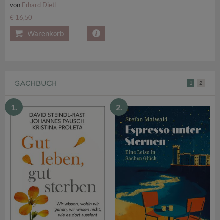
von
Erhard Dietl
€ 16,50
Warenkorb
SACHBUCH
1
2
1.
2.