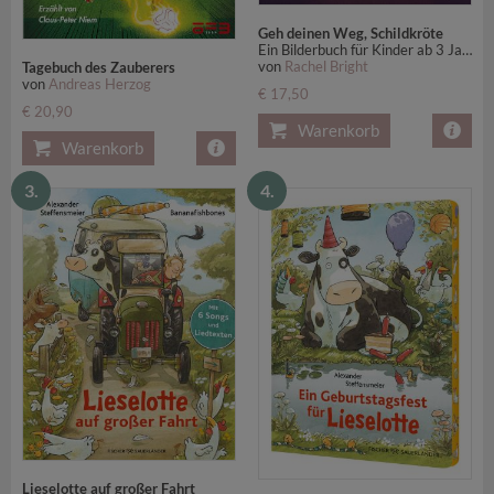
Geh deinen Weg, Schildkröte
Ein Bilderbuch für Kinder ab 3 Jahren über Mut und Zusammenhalt
von
Rachel Bright
Tagebuch des Zauberers
von
Andreas Herzog
€ 17,50
€ 20,90
Warenkorb
Warenkorb
3.
4.
Lieselotte auf großer Fahrt