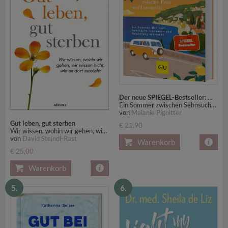
Der neue SPIEGEL-Bestseller: Wiedersehen mit mir selbst zwischen Pasta und Limoncello
Ein Sommer zwischen Sehnsucht, Loslassen und Neuanfang
von
Melanie Pignitter
Gut leben, gut sterben
€ 21,90
Wir wissen, wohin wir gehen, wir wissen nicht, wie es dort aussieht
von
David Steindl-Rast
Warenkorb
€ 25,00
Warenkorb
5.
6.