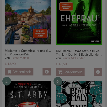
Madame le Commissaire und die tödliche Rallye
Die Ehefrau - Was hat sie zu verbergen?
Ein Provence-Krimi
Thriller - Der Nr.1 Bestseller der Weltbestsellerautorin
von
Pierre Martin
von
Freida McFadden
€ 13,90
€ 18,50
Warenkorb
Warenkorb
5.
6.