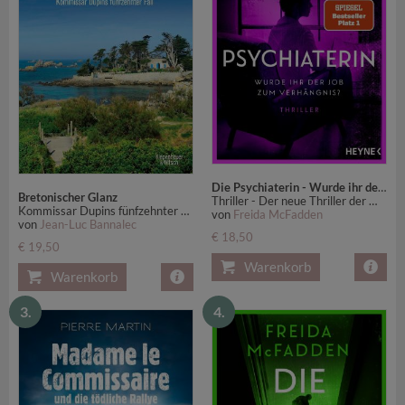
Die Psychiaterin - Wurde ihr der Job zum Verhängnis?
Bretonischer Glanz
Thriller - Der neue Thriller der Weltbestsellerautorin
Kommissar Dupins fünfzehnter Fall
von
Freida McFadden
von
Jean-Luc Bannalec
€ 18,50
€ 19,50
Warenkorb
Warenkorb
3.
4.