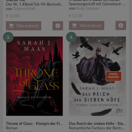
Spannungsstoff mit Gänsehaut-Garantie
Der Nr. 1 #BookTok-YA-Bestseller: Auftakt der mitreißenden Romantasy-Reihe
von
Holly Jackson
von
Tahereh Mafi
€ 17,50
€ 12,90
Warenkorb
Warenkorb
3.
4.
Throne of Glass - Königin der Finsternis
Das Reich der sieben Höfe - Sterne und Schwerter
Roman
Romantische Fantasy der Bestsellerautorin