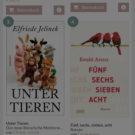
Warenkorb
Warenkorb
3.
4.
Unter Tieren
Fünf, sechs, sieben, acht
Das neue literarische Meisterwerk der Nobelpreisträgerin für Literatur
Roman
von
Elfriede Jelinek
von
Ewald Arenz