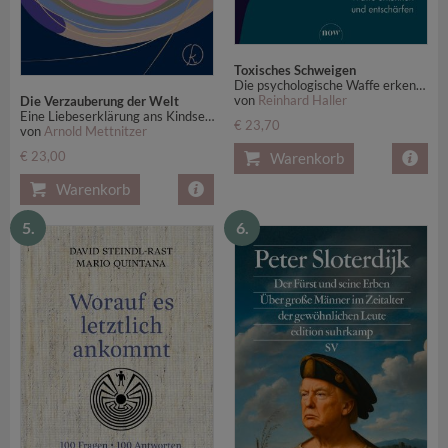
Toxisches Schweigen
Die psychologische Waffe erkennen und entschärfen
von
Reinhard Haller
Die Verzauberung der Welt
Eine Liebeserklärung ans Kindsein
€ 23,70
von
Arnold Mettnitzer
€ 23,00
Warenkorb
Warenkorb
5.
6.