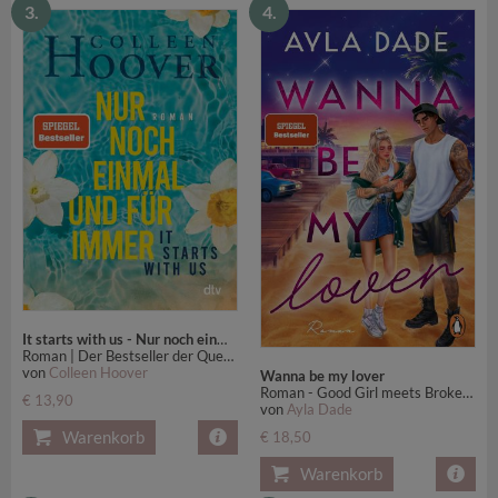
3.
4.
It starts with us - Nur noch einmal und für immer
Roman | Der Bestseller der Queen of Love jetzt im Taschenbuch
von
Colleen Hoover
Wanna be my lover
Roman - Good Girl meets Broken Hero: die neue große Romance-Reihe der SPIEGEL-Bestsellerautorin - mit Stickerbogen in limitierter Auflage
€ 13,90
von
Ayla Dade
Warenkorb
€ 18,50
Warenkorb