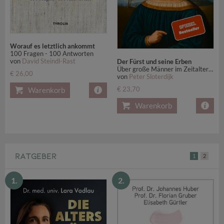
Worauf es letztlich ankommt
100 Fragen - 100 Antworten
von
David Steindl-Rast
Der Fürst und seine Erben
Über große Männer im Zeitalter der gewöhnlichen Leute
€ 26,00
von
Peter Sloterdijk
€ 23,70
Warenkorb
Warenkorb
RATGEBER
1
2
1.
2.