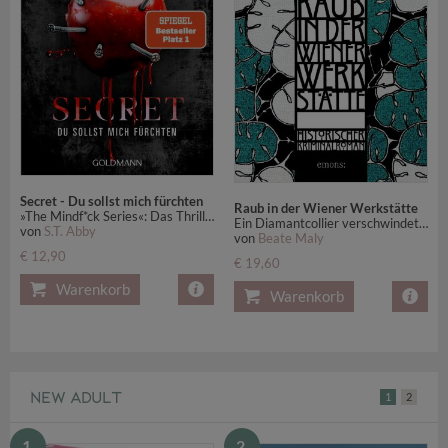
Secret - Du sollst mich fürchten
Raub in der Wiener Werkstätte
»The Mindf*ck Series«: Das Thriller-Phänomen - jetzt auf Deutsch!
Ein Diamantcollier verschwindet - und Wien versinkt im Chaos. Band 3 der Erfolgsreihe (Max von Krause & Lili Feigl) - Historischer Kriminalroman
von
S.T. Abby
von
Beate Maly
€ 12,90
€ 19,60
Warenkorb
Warenkorb
NEW ADULT
1
2
1.
2.