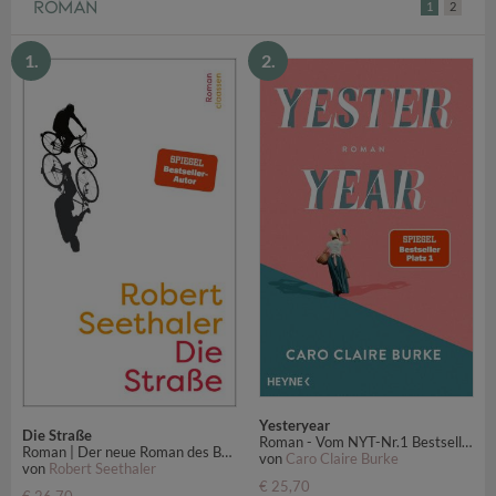
ROMAN
1
2
1.
2.
Yesteryear
Die Straße
Roman - Vom NYT-Nr.1 Bestseller zum SPIEGEL-Bestseller - jetzt auch auf Deutsch
Roman | Der neue Roman des Bestseller-Autors von "Das Café ohne Namen"
von
Caro Claire Burke
von
Robert Seethaler
€ 25,70
€ 26,70