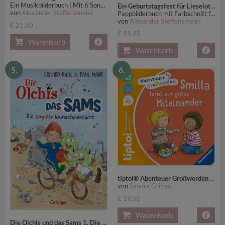
Ein Musikbilderbuch | Mit 6 Songs und Liedtexten im Buch - Bilderbuch für Kinder ab 4
Ein Geburtstagsfest für Lieselotte
von
Alexander Steffensmeier
Pappbilderbuch mit Farbschnitt für Kinder ab 2. Das perfekte Geschenk zum Geburtstag
von
Alexander Steffensmeier
€ 21,60
€ 11,90
Warenkorb
Warenkorb
5.
6.
tiptoi® Abenteuer Großwerden - Smilla lernt ein gutes Miteinander
von
Sandra Grimm
€ 19,50
Warenkorb
Die Olchis und das Sams 1. Die kaputte Wunschmaschine