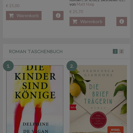
von
Matt Haig
€ 25,00
€ 25,70
Warenkorb
Warenkorb
ROMAN TASCHENBUCH
1
2
1.
2.