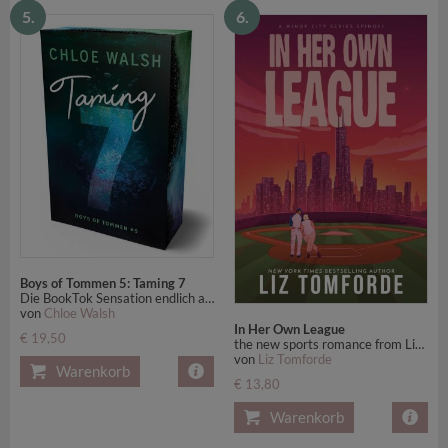
5.
6.
Boys of Tommen 5: Taming 7
Die BookTok Sensation endlich auf Deutsch - farbiger Buchschnitt in limitierter Auflage
von
Chloe Walsh
In Her Own League
€ 19,50
the new sports romance from Liz Tomforde
von
Liz Tomforde
Warenkorb
€ 13,80
Warenkorb