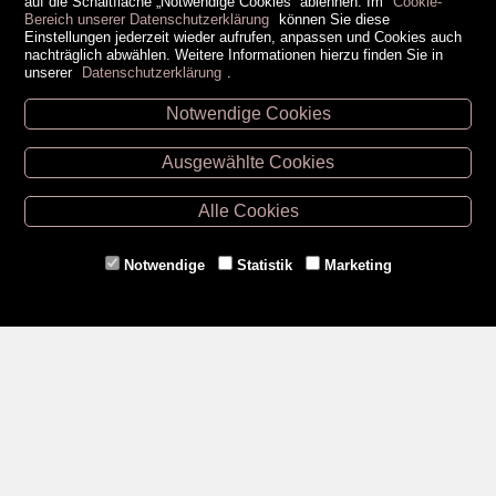
auf die Schaltfläche „Notwendige Cookies“ ablehnen. Im
Cookie-
Bereich unserer Datenschutzerklärung
können Sie diese
Einstellungen jederzeit wieder aufrufen, anpassen und Cookies auch
nachträglich abwählen. Weitere Informationen hierzu finden Sie in
unserer
Datenschutzerklärung
.
Notwendige Cookies
Unsere Öffnungszeiten
Ausgewählte Cookies
Retz -
02942/20433
Hollabrunn -
02952/30057
Alle Cookies
Eggenburg -
02984/3836
Horn -
02982/3942
Notwendige
Statistik
Marketing
Gmünd -
02852/20482
Zahlungsmethoden