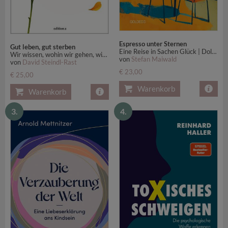
Espresso unter Sternen
Gut leben, gut sterben
Eine Reise in Sachen Glück | Dolce Vita zum Lesen: Der Sommer-Bestseller für alle, die von italienischem Lebensgefühl träumen
Wir wissen, wohin wir gehen, wir wissen nicht, wie es dort aussieht
von
Stefan Maiwald
von
David Steindl-Rast
€ 23,00
€ 25,00
Warenkorb
Warenkorb
3.
4.