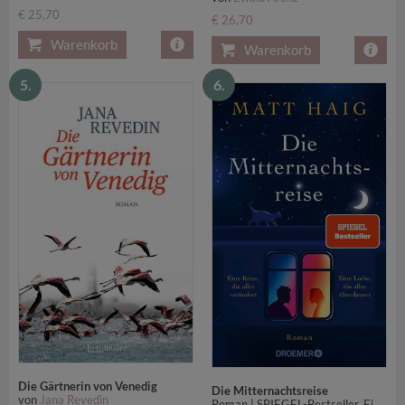
€ 25,70
€ 26,70
Warenkorb
Warenkorb
5.
6.
Die Gärtnerin von Venedig
Die Mitternachtsreise
von
Jana Revedin
Roman | SPIEGEL-Bestseller. Eine inspirierende Geschichte aus der Welt der Mitternachtsbibliothek