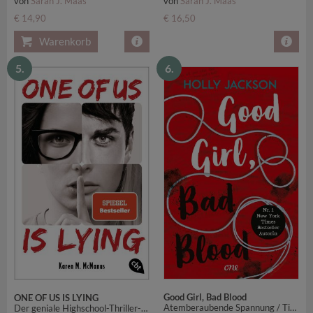
von
Sarah J. Maas
von
Sarah J. Maas
€ 14,90
€ 16,50
Warenkorb
5.
6.
Good Girl, Bad Blood
ONE OF US IS LYING
Atemberaubende Spannung / TikTok made me buy it!
Der geniale Highschool-Thriller-Weltbestseller. Mit exklusivem Bonusmaterial