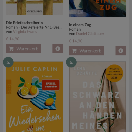
Die Briefeschreiberin
In einem Zug
Roman - Der gefeierte Nr.1-Bestseller der New York Times jetzt erstmals im Taschenbuch - ausgezeichnet mit dem "Women's Prize for Fiction"
Roman
von
Virginia Evans
von
Daniel Glattauer
€ 14,90
€ 14,90
Warenkorb
Warenkorb
5.
6.