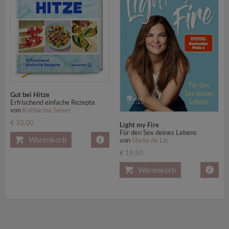
Gut bei Hitze
Erfrischend einfache Rezepte
von
Katharina Seiser
€ 33,00
Light my Fire
Für den Sex deines Lebens
Warenkorb
von
Sheila de Liz
€ 19,50
Warenkorb