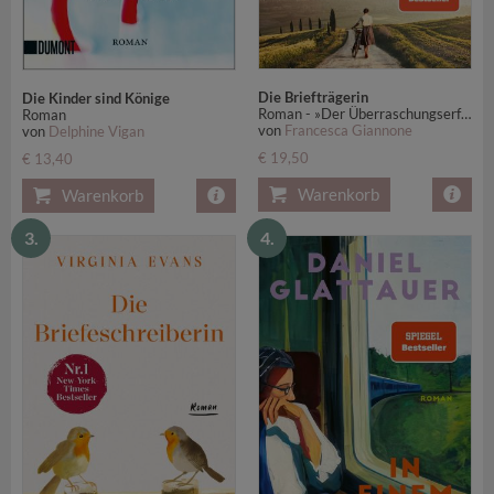
Die Briefträgerin
Die Kinder sind Könige
Roman - »Der Überraschungserfolg des Jahres.« Vanity Fair - SPIEGEL-Bestseller
Roman
von
Francesca Giannone
von
Delphine Vigan
€ 19,50
€ 13,40
Warenkorb
Warenkorb
3.
4.