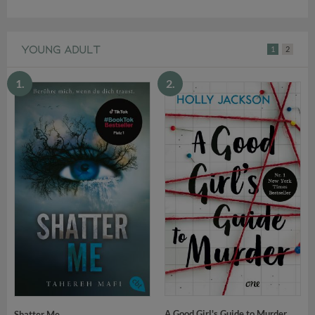
YOUNG ADULT
1
2
1.
2.
A Good Girl's Guide to Murder
Shatter Me