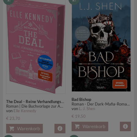
Bad Bishop
The Deal - Reine Verhandlungssache
Roman - Der Dark-Mafia-Romance-Hype endlich auf Deutsch! Mit exklusivem Bonuskapitel!
Roman | Die Buchvorlage zur Amazon Prime Serie | Der SPIEGEL-Bestseller #1
von
L. J. Shen
von
Elle Kennedy
€ 19,50
€ 23,70
Warenkorb
Warenkorb