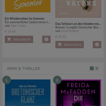
Ein Wiedersehen im Sommer
Ein sommerlicher Liebesroman in der englischen Countryside
Das Schwarz an den Händen meines Vaters
von
Julie Caplin
Roman | Longlist Deutscher Buchpreis 2025
von
Lena Schätte
€ 14,90
€ 25,70
Warenkorb
Warenkorb
KRIMI & THRILLER
1
2
1.
2.