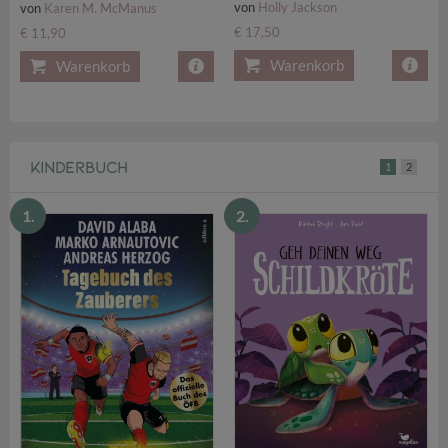
von
Holly Jackson
von
Karen M. McManus
€ 17,50
€ 11,90
Warenkorb
Warenkorb
KINDERBUCH
1
2
1.
2.