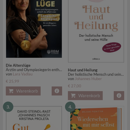
Die Alterslüge
Ärztin und Olympiasiegerin enthüllt die effektivsten Longevity-Strategien für ein längeres gesundes Leben
Haut und Heilung
von
Lara Vadlau
Der holistische Mensch und seine Hülle
von
Johannes Huber
€ 25,99
€ 27,00
Warenkorb
Warenkorb
3.
4.