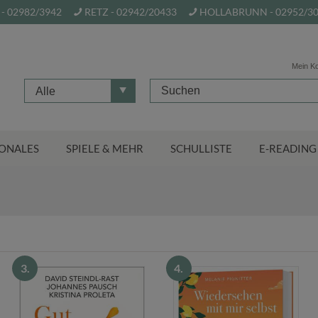
- 02982/3942
RETZ - 02942/20433
HOLLABRUNN - 02952/3
Mein K
Alle
ONALES
SPIELE & MEHR
SCHULLISTE
E-READING
m Onlineshop der Buchh
3.
4.