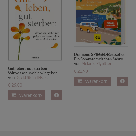
Der neue SPIEGEL-Bestseller: Wiedersehen mit mir selbst zwischen Pasta und Limoncello
Ein Sommer zwischen Sehnsucht, Loslassen und Neuanfang
von
Melanie Pignitter
Gut leben, gut sterben
€ 21,90
Wir wissen, wohin wir gehen, wir wissen nicht, wie es dort aussieht
von
David Steindl-Rast
Warenkorb
€ 25,00
Warenkorb