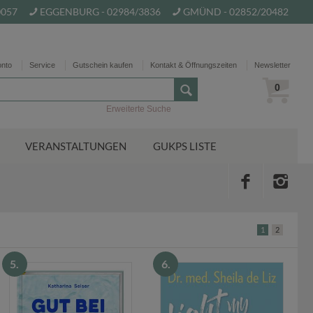
0057
EGGENBURG - 02984/3836
GMÜND - 02852/20482
onto
Service
Gutschein kaufen
Kontakt & Öffnungszeiten
Newsletter
0
Erweiterte Suche
VERANSTALTUNGEN
GUKPS LISTE
andlung Frau Hofer. B
1
2
5.
6.