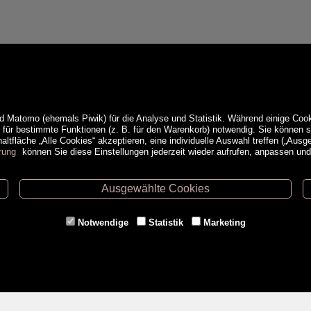
d Matomo (ehemals Piwik) für die Analyse und Statistik. Während einige Cook
e für bestimmte Funktionen (z. B. für den Warenkorb) notwendig. Sie können
ltfläche „Alle Cookies“ akzeptieren, eine individuelle Auswahl treffen („Ausg
rung
können Sie diese Einstellungen jederzeit wieder aufrufen, anpassen un
Ausgewählte Cookies
ethoden
Service
Notwendige
Statistik
Marketing
Versandkosten
Kontakt
AGB
a
Impressum
Datenschutz- & Cookieerklärung
Erweiterte Suche