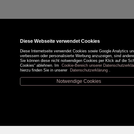
Diese Webseite verwendet Cookies
Diese Internetseite verwendet Cookies sowie Google Analytics un
verbessern oder personalisierte Werbung anzuzeigen, sind ander
Sie können diese nicht notwendigen Cookies per Klick auf die Scha
Cookies“ ablehnen. Im
Cookie-Bereich unserer Datenschutzerklä
hierzu finden Sie in unserer
Datenschutzerklärung
.
Notwendige Cookies
Unsere Öffnungszeiten
Zahlungsm
Retz -
02942/20433
Hollabrunn -
02952/30057
Eggenburg -
02984/3836
Horn -
02982/3942
Social Medi
Gmünd -
02852/20482