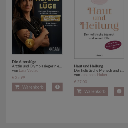
Die Alterslüge
Haut und Heilung
Ärztin und Olympiasiegerin enthüllt die effektivsten Longevity-Strategien für ein längeres gesundes Leben
Der holistische Mensch und seine Hülle
von
Lara Vadlau
von
Johannes Huber
€ 25,99
€ 27,00
Warenkorb
Warenkorb