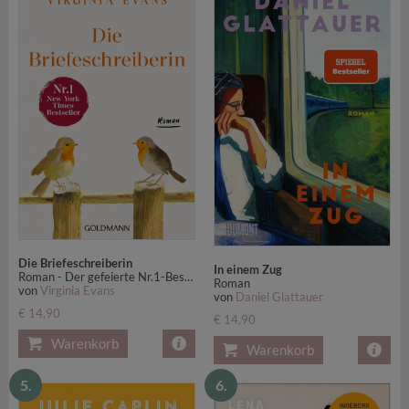
Die Briefeschreiberin
In einem Zug
Roman - Der gefeierte Nr.1-Bestseller der New York Times jetzt erstmals im Taschenbuch - ausgezeichnet mit dem "Women's Prize for Fiction"
Roman
von
Virginia Evans
von
Daniel Glattauer
€ 14,90
€ 14,90
Warenkorb
Warenkorb
5.
6.