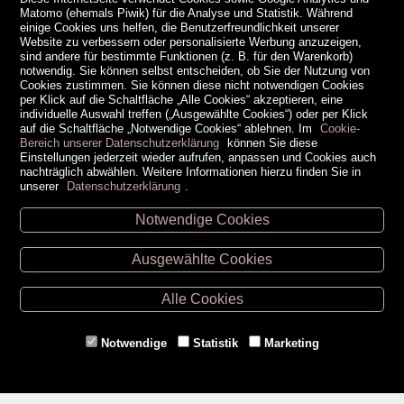
Matomo (ehemals Piwik) für die Analyse und Statistik. Während
einige Cookies uns helfen, die Benutzerfreundlichkeit unserer
Website zu verbessern oder personalisierte Werbung anzuzeigen,
sind andere für bestimmte Funktionen (z. B. für den Warenkorb)
notwendig. Sie können selbst entscheiden, ob Sie der Nutzung von
Cookies zustimmen. Sie können diese nicht notwendigen Cookies
per Klick auf die Schaltfläche „Alle Cookies“ akzeptieren, eine
individuelle Auswahl treffen („Ausgewählte Cookies“) oder per Klick
auf die Schaltfläche „Notwendige Cookies“ ablehnen. Im
Cookie-
Bereich unserer Datenschutzerklärung
können Sie diese
Einstellungen jederzeit wieder aufrufen, anpassen und Cookies auch
nachträglich abwählen. Weitere Informationen hierzu finden Sie in
unserer
Datenschutzerklärung
.
Notwendige Cookies
Unsere Öffnungszeiten
Ausgewählte Cookies
Retz -
02942/20433
Hollabrunn -
02952/30057
Alle Cookies
Eggenburg -
02984/3836
Horn -
02982/3942
Notwendige
Statistik
Marketing
Gmünd -
02852/20482