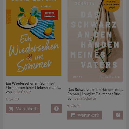
Ein Wiedersehen im Sommer
Ein sommerlicher Liebesroman in der englischen Countryside
Das Schwarz an den Händen meines Vaters
von
Julie Caplin
Roman | Longlist Deutscher Buchpreis 2025
von
Lena Schätte
€ 14,90
€ 25,70
Warenkorb
Warenkorb