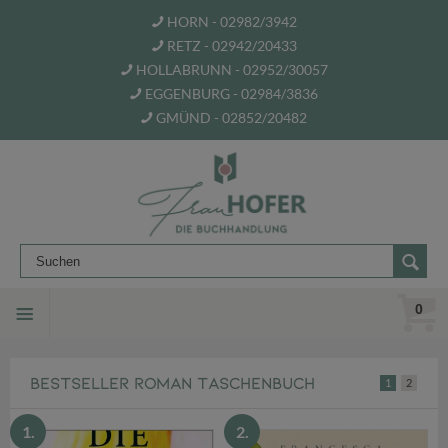
HORN - 02982/3942
RETZ - 02942/20433
HOLLABRUNN - 02952/30057
EGGENBURG - 02984/3836
GMÜND - 02852/20482
0
Herzlich Willkommen i
BESTSELLER ROMAN TASCHENBUCH
1
2
1.
2.