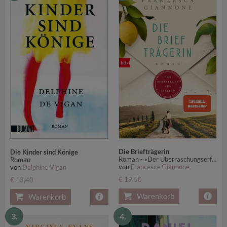
Die Briefträgerin
Die Kinder sind Könige
Roman - »Der Überraschungserfolg des Jahres.« Vanity Fair - SPIEGEL-Bestseller
Roman
von
Francesca Giannone
von
Delphine Vigan
€ 19,50
€ 13,40
Warenkorb
Warenkorb
3.
4.