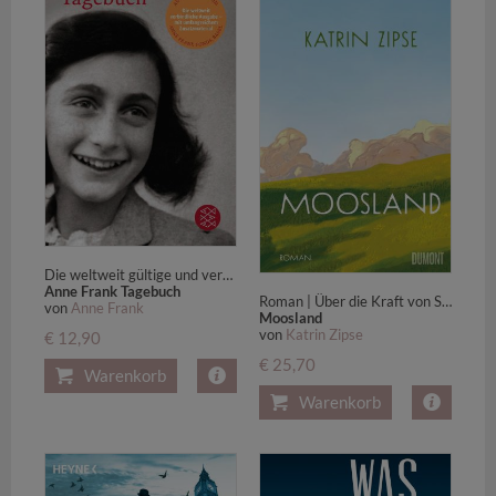
Die weltweit gültige und verbindliche Fassung des Tagebuchs der Anne Frank
Anne Frank Tagebuch
Roman | Über die Kraft von Sprache, Natur und Gemeinschaft
von
Anne Frank
Moosland
von
Katrin Zipse
€ 12,90
€ 25,70
Warenkorb
Warenkorb