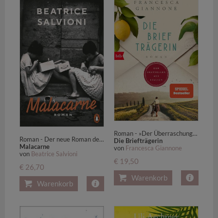
Roman - »Der Überraschungserfolg des Jahres.« Vanity Fair - SPIEGEL-Bestseller
Roman - Der neue Roman der Autorin von »Malnata«
Die Briefträgerin
Malacarne
von
Francesca Giannone
von
Beatrice Salvioni
€ 19,50
€ 26,70
Warenkorb
Warenkorb