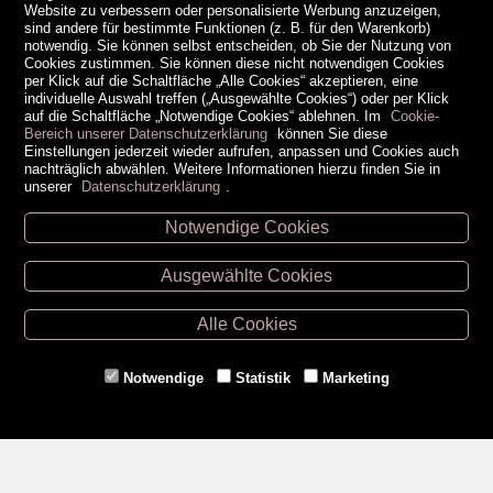
Website zu verbessern oder personalisierte Werbung anzuzeigen,
sind andere für bestimmte Funktionen (z. B. für den Warenkorb)
notwendig. Sie können selbst entscheiden, ob Sie der Nutzung von
Cookies zustimmen. Sie können diese nicht notwendigen Cookies
per Klick auf die Schaltfläche „Alle Cookies“ akzeptieren, eine
individuelle Auswahl treffen („Ausgewählte Cookies“) oder per Klick
auf die Schaltfläche „Notwendige Cookies“ ablehnen. Im
Cookie-
Bereich unserer Datenschutzerklärung
können Sie diese
Einstellungen jederzeit wieder aufrufen, anpassen und Cookies auch
nachträglich abwählen. Weitere Informationen hierzu finden Sie in
unserer
Datenschutzerklärung
.
Notwendige Cookies
Unsere Öffnungszeiten
Ausgewählte Cookies
Retz -
02942/20433
Hollabrunn -
02952/30057
Alle Cookies
Eggenburg -
02984/3836
Horn -
02982/3942
Notwendige
Statistik
Marketing
Gmünd -
02852/20482
Zahlungsmethoden