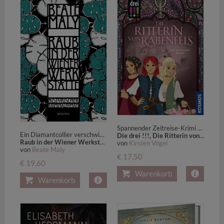
Spannender Zeitreise-Krimi ab 10 Jahren mit Kim, Franzi und Marie - jede Menge Detektivinnen-Power, hochwertig veredelt als Schmuckband mit Farbschnitt
Ein Diamantcollier verschwindet - und Wien versinkt im Chaos. Band 3 der Erfolgsreihe (Max von Krause & Lili Feigl) - Historischer Kriminalroman
Die drei !!!, Die Ritterin von Rabenfels
Raub in der Wiener Werkstätte
von
Kirsten Vogel
von
Beate Maly
€ 17,50
€ 19,60
Warenkorb
Warenkorb