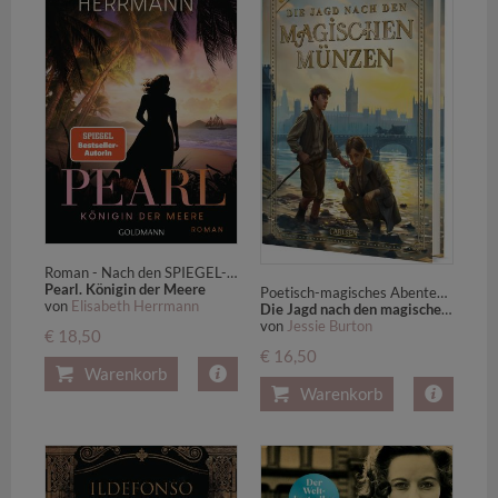
Roman - Nach den SPIEGEL-Bestsellern "Der Teepalast" und "Der Teegarten" der neue große historische Roman von Elisabeth Herrmann
Pearl. Königin der Meere
Poetisch-magisches Abenteuer ab 10 Jahren über ein Mädchen im alten London, das die Stimme der Themse hören kann
von
Elisabeth Herrmann
Die Jagd nach den magischen Münzen
von
Jessie Burton
€ 18,50
€ 16,50
Warenkorb
Warenkorb