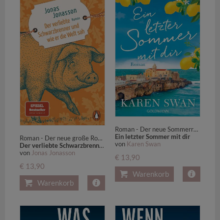
Roman - Der neue Sommerroman der SPIEGEL-Bestsellerautorin: Dolce Vita und große Gefühle im Italien der 50er-Jahre.
Ein letzter Sommer mit dir
Roman - Der neue große Roman des internationalen Bestsellerautors jetzt im Taschenbuch!
von
Karen Swan
Der verliebte Schwarzbrenner und wie er die Welt sah
von
Jonas Jonasson
€ 13,90
€ 13,90
Warenkorb
Warenkorb