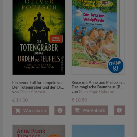
Reise mit Anne und Philipp in die Mongolei! - Kinderbuch zum Vorlesen und ersten Selberlesen für Kinder ab 8 Jahren
Ein neuer Fall für Leopold von Herzfeldt | Grabschändung und ein bestialischer Mord zwingen den Totengräber zu ermitteln
Das magische Baumhaus (Band 63) - Die letzten Wildpferde
Der Totengräber und der Orden des Teufels
von
Mary Pope Osborne
von
Oliver Pötzsch
€ 10,80
€ 19,50
Warenkorb
Warenkorb