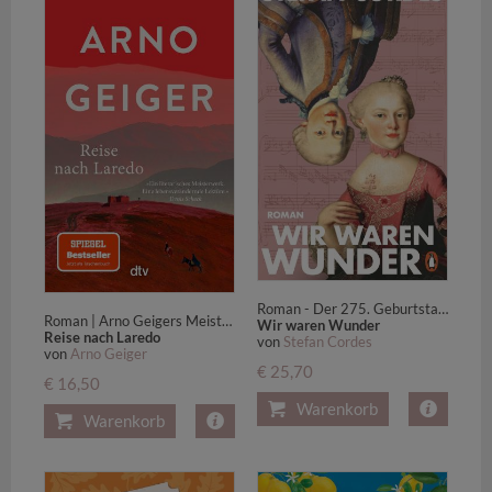
Roman - Der 275. Geburtstag von »Nannerl« Mozart im Juli 2026: ein fesselnder Roman über die große Klaviervirtuosin im Schatten ihres kleinen Bruders
Roman | Arno Geigers Meisterwerk über die Suche eines alten Mannes nach dem Sinn des Lebens
Wir waren Wunder
Reise nach Laredo
von
Stefan Cordes
von
Arno Geiger
€ 25,70
€ 16,50
Warenkorb
Warenkorb