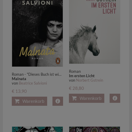
Roman
Roman - "Dieses Buch ist wie eine Stichflamme und hat mich komplett entzündet." Mareike Fallwickl - jetzt im Taschenbuch
Im ersten Licht
Malnata
von
Norbert Gstrein
von
Beatrice Salvioni
€ 28,80
€ 13,90
Warenkorb
Warenkorb