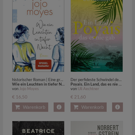
historischer Roman | Eine große Liebesgeschichte über den Mut, einer Frau, ihren eigenen Weg zu gehen
Der perfideste Schwindel des 19. Jahrhunderts: der legendäre Poyais-Betrug erstmals in einem packenden Roman erzählt
Wie ein Leuchten in tiefer Nacht
Poyais. Ein Land, das es nie gab
von
Jojo Moyes
von
Uli Aechtner
€ 16,50
€ 21,60
Warenkorb
Warenkorb