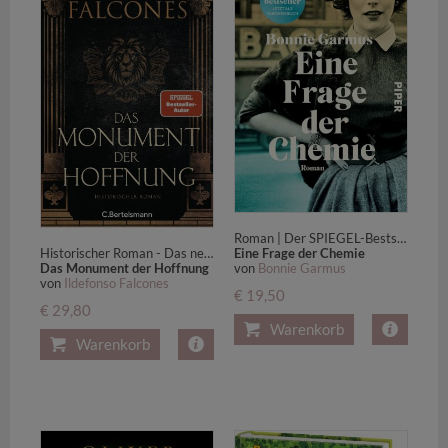
Roman | Der SPIEGEL-Bestseller #1 Taschenbuch
Eine Frage der Chemie
Historischer Roman - Das neue sagenhaft recherchierte Historienepos des internationalen Bestsellerautors
von
Bonnie Garmus
Das Monument der Hoffnung
von
Ildefonso Falcones
€ 19,50
€ 29,80
Warenkorb
Warenkorb