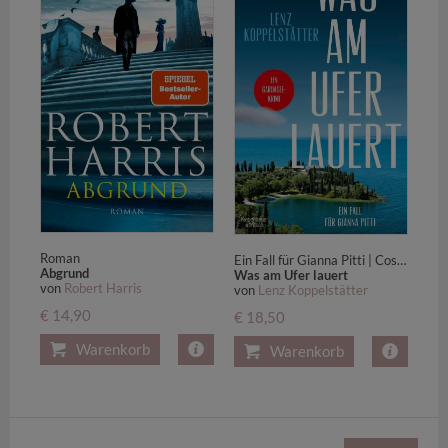
Roman
Ein Fall für Gianna Pitti | Cosy Crime in Italien mit historischem Geheimnis
Abgrund
Was am Ufer lauert
von
Robert Harris
von
Lenz Koppelstätter
€ 14,90
€ 18,50
Warenkorb
Warenkorb