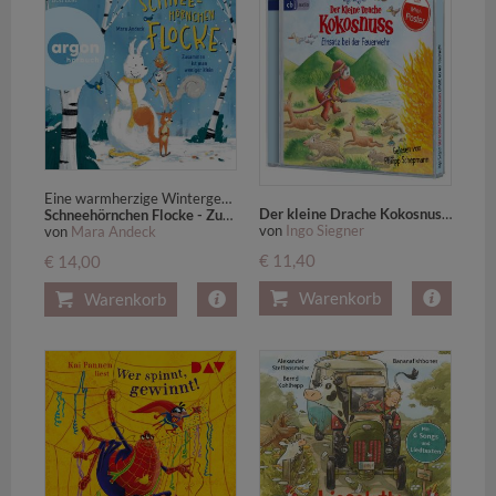
Eine warmherzige Wintergeschichte für die ganze Familie und Kinder ab 5 Jahren
Der kleine Drache Kokosnuss - Einsatz bei der Feuerwehr,1 Audio-CD
Schneehörnchen Flocke - Zusammen ist man weniger klein,2 Audio-CD
von
Ingo Siegner
von
Mara Andeck
€ 11,40
€ 14,00
Warenkorb
Warenkorb