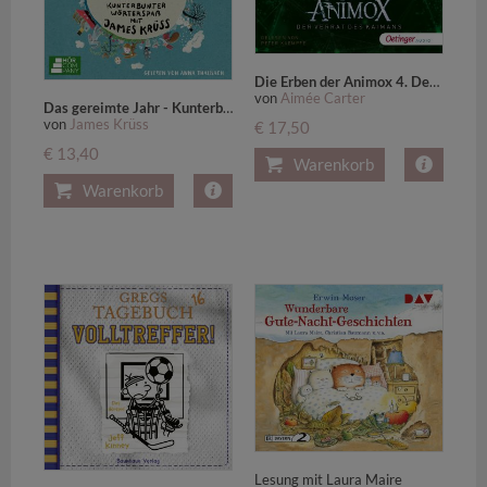
Die Erben der Animox 4. Der Verrat des Kaimans,4 Audio-CD
von
Aimée Carter
Das gereimte Jahr - Kunterbunter Wörterspaß mit James Krüss,2 Audio-CD
von
James Krüss
€ 17,50
€ 13,40
Warenkorb
Warenkorb
Lesung mit Laura Maire