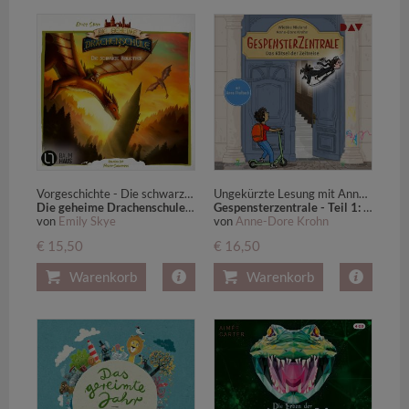
Vorgeschichte - Die schwarze B
Ungekürzte Lesung mit Anna Thalbach (2 CDs)
Die geheime Drachenschule - Die schwarze Bibliothek,2 Audio-CD
Gespensterzentrale - Teil 1: Das Rätsel der Zeitreise,2 Audio-CD
von
Emily Skye
von
Anne-Dore Krohn
€ 15,50
€ 16,50
Warenkorb
Warenkorb