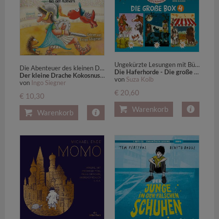
Ungekürzte Lesungen mit Bürger Lars Dietrich (6 CDs)
Die Abenteuer des kleinen Drac
Die Haferhorde - Die große Box 4 (Teil 10-12),6 Audio-CD
Der kleine Drache Kokosnuss bei den Römern,1 Audio-CD
von
Suza Kolb
von
Ingo Siegner
€ 20,60
€ 10,30
Warenkorb
Warenkorb