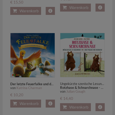
€ 15,50
Warenkorb
Warenkorb
Ungekürzte szenische Lesungen mit Musik mit Dietmar Bär (1 CD)
Der letzte Feuerfalke und das Wolkenland
Rotzhase & Schnarchnase - Möhrenklau im Bärenbau und Der Tyrann von nebenan,1 Audio-CD
von
Katrina Charman
von
Julian Gough
€ 10,20
€ 14,40
Warenkorb
Warenkorb