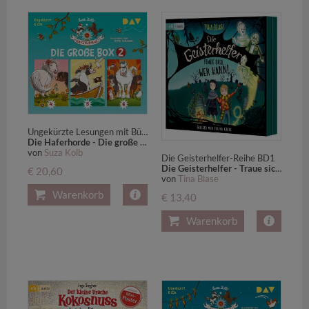
Ungekürzte Lesungen mit Bürger Lars Dietrich (6 CDs)
Die Haferhorde - Die große Box..2,6 Audio-CDs
von
Suza Kolb
Die Geisterhelfer-Reihe BD1
Die Geisterhelfer - Traue sich, wer kann!,3 Audio-CD
€ 20,60
von
Tina Blase
Warenkorb
€ 13,40
Warenkorb