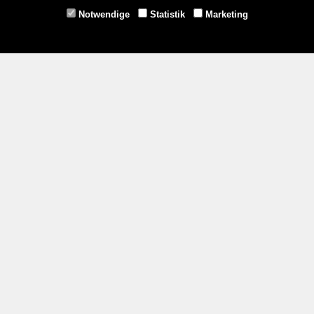
Horn -
02982/3942
Notwendige
Statistik
Marketing
Gmünd -
02852/20482
Zahlungsmethoden
Social Media
Service
Versandkosten
Kontakt
AGB