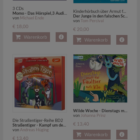
3 CDs
Kinderhörbuch über Armut für Kinder ab 8 Jahren
Momo - Das Hörspiel,3 Audio-CD
Der Junge in den falschen Schuhen,1 Audio-CD, 1 MP3
von
Michael Ende
von
Tom Percival
€ 18,00
€ 20,00
Warenkorb
Warenkorb
Wilde Woche - Dienstags muss das Faultier aufs Klo,2 Audio-CD
von
Johanna Prinz
Die Straßentiger-Reihe BD2
€ 13,40
Straßentiger - Kampf um den magischen Knochen,2 Audio-CD
von
Andreas Hüging
Warenkorb
€ 13,40