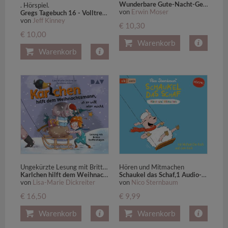
Wunderbare Gute-Nacht-Geschichten,1 Audio-CD
. Hörspiel.
von
Erwin Moser
Gregs Tagebuch 16 - Volltreffer!,1 Audio-CD
von
Jeff Kinney
€ 10,30
€ 10,00
Warenkorb
Warenkorb
Ungekürzte Lesung mit Britta Steffenhagen (4 CDs)
Hören und Mitmachen
Karlchen hilft dem Weihnachtsmann, ob er will oder nicht,4 Audio-CD
Schaukel das Schaf,1 Audio-CD
von
Lisa-Marie Dickreiter
von
Nico Sternbaum
€ 16,50
€ 9,99
Warenkorb
Warenkorb