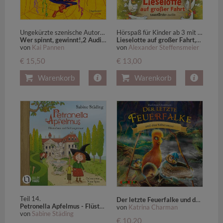
Ungekürzte szenische Autorenlesung mit Musik (2 CDs)
Hörspaß für Kinder ab 3 mit 6 Songs und vielen Geräuschen
Wer spinnt, gewinnt!,2 Audio-CD
Lieselotte auf großer Fahrt,1 Audio-CD
von
Kai Pannen
von
Alexander Steffensmeier
€ 15,50
€ 13,00
Warenkorb
Warenkorb
Teil 14.
Der letzte Feuerfalke und das Silbermoor
Petronella Apfelmus - Flüsterhaus und Schlangenhaar,2 Audio-CD
von
Katrina Charman
von
Sabine Städing
€ 10,20