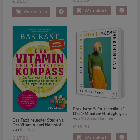
€ 21,60
Warenkorb
Warenkorb
Praktische Soforttechniken für weniger Grübeln und bessere Mental Health
Die 1-Minuten-Strategie gegen Overthinking
von
Matthias Hammer
Das Fazit neuester Studien zu Supplements als Bausteine für ein langes und gesundes Leben - Der neue SPIEGEL-Bestseller von Bas Kast
Der Vitamin- und Nährstoffkompass
€ 19,90
von
Bas Kast
Warenkorb
€ 27,80