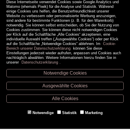
Diese Internetseite verwendet Cookies sowie Google Analytics und
Matomo (ehemals Piwik) für die Analyse und Statistik. Während
einige Cookies uns helfen, die Benutzerfreundlichkeit unserer
Website zu verbessern oder personalisierte Werbung anzuzeigen,
sind andere für bestimmte Funktionen (z. B. für den Warenkorb)
notwendig. Sie können selbst entscheiden, ob Sie der Nutzung von
Cookies zustimmen. Sie können diese nicht notwendigen Cookies
per Klick auf die Schaltfläche „Alle Cookies“ akzeptieren, eine
individuelle Auswahl treffen („Ausgewählte Cookies“) oder per Klick
auf die Schaltfläche „Notwendige Cookies“ ablehnen. Im
Cookie-
Bereich unserer Datenschutzerklärung
können Sie diese
Einstellungen jederzeit wieder aufrufen, anpassen und Cookies auch
nachträglich abwählen. Weitere Informationen hierzu finden Sie in
unserer
Datenschutzerklärung
.
Notwendige Cookies
Unsere Öffnungszeiten
Ausgewählte Cookies
Retz -
02942/20433
Hollabrunn -
02952/30057
Alle Cookies
Eggenburg -
02984/3836
Horn -
02982/3942
Notwendige
Statistik
Marketing
Gmünd -
02852/20482