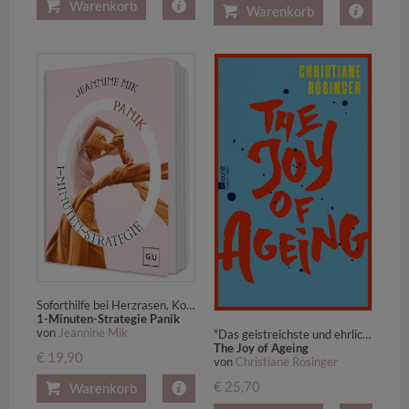
Warenkorb
Warenkorb
Soforthilfe bei Herzrasen, Kontrollverlust und Angstattacken
1-Minuten-Strategie Panik
von
Jeannine Mik
"Das geistreichste und ehrlichste Buch über das Altern, das man sich vorstellen kann" Meli Kiyak, Die Zeit
The Joy of Ageing
€ 19,90
von
Christiane Rösinger
€ 25,70
Warenkorb