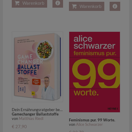
Warenkorb
Warenkorb
Dein Ernährungsratgeber bei Diabetes, Übergewicht & Herz-Kreislauf-Erkrankungen - Mit Pflanzenfasern abnehmen, Cholesterin senken, Blutzucker regulieren
Gamechanger Ballaststoffe
von
Matthias Riedl
Feminismus pur. 99 Worte.
von
Alice Schwarzer
€ 27,90