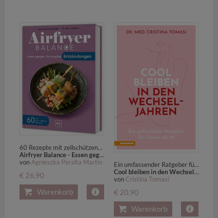
60 Rezepte mit zellschützenden Lebensmitteln
Airfryer Balance - Essen gegen chronische Entzündungen
von
Agnieszka Peralta Martin
Ein umfassender Ratgeber für Frauen ab 40
Cool bleiben in den Wechseljahren
€ 26,90
von
Cristina Tomasi
Warenkorb
€ 20,90
Warenkorb