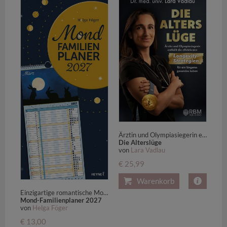
Ärztin und Olympiasiegerin enthüllt die effektivsten Longevity-Strategien für ein längeres gesundes Leben
Die Alterslüge
von
Lara Vadlau
€ 25,99
Warenkorb
Einzigartige romantische Motive - Der Terminplaner für die ganze Familie - Wandkalender 22,4 x 48,5 cm
Mond-Familienplaner 2027
von
Helga Föger
€ 13,00