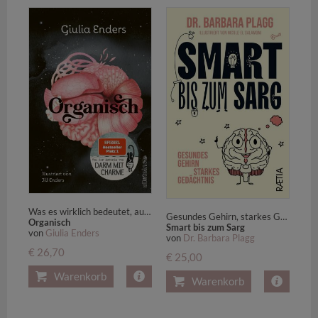
Was es wirklich bedeutet, auf unseren Körper zu hören | Der neue Nr.1-Bestseller von der Autorin von "Darm mit Charme"
Gesundes Gehirn, starkes Gedächtnis
Organisch
Smart bis zum Sarg
von
Giulia Enders
von
Dr. Barbara Plagg
€ 26,70
€ 25,00
Warenkorb
Warenkorb