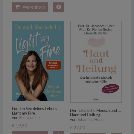
Warenkorb
Für den Sex deines Lebens
Der holistische Mensch und seine Hülle
Light my Fire
Haut und Heilung
von
Sheila de Liz
von
Johannes Huber
€ 19,50
€ 27,00