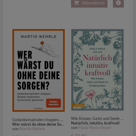
Warenkorb
Wie Körper, Geist und Seele im Einklang leben
Gedankenspiralen stoppen, Ängste loswerden, Zuversicht gewinnen - SPIEGEL-Bestseller
Natürlich, intuitiv, kraftvoll
Wer wärst du ohne deine Sorgen?
von
Paula Maria Holzer
von
Martin Wehrle
€ 20,90