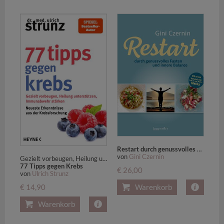
Restart durch genussvolles Fasten und innere Balance
von
Gini Czernin
Gezielt vorbeugen, Heilung unterstützen, Immunabwehr stärken - Neueste Erkenntnisse aus der Krebsforschung - SPIEGEL-Bestseller-Autor
77 Tipps gegen Krebs
€ 26,00
von
Ulrich Strunz
€ 14,90
Warenkorb
Warenkorb