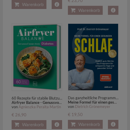
€ 23,70
Warenkorb
Warenkorb
Das ganzheitliche Programm bei Einschlaf- und Durchschlafproblemen - SPIEGEL-Bestseller
60 Rezepte für stabile Blutzuckerwerte
Meine Formel für einen gesunden Schlaf
Airfryer Balance - Genussvoll essen trotz Diabetes
von
Dietrich Grönemeyer
von
Agnieszka Peralta Martin
€ 19,50
€ 26,90
Warenkorb
Warenkorb